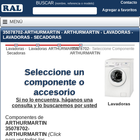
BUSCAR
Contacto
(nombre, referencia o modelo)
Agregar a favoritos
MENÚ
35078702-ARTHURMARTIN - ARTHURMARTIN - LAVADORAS -
LAVADORAS - SECADORAS
Lavadoras -
Lavadoras
ARTHURMARTIN
35078702-
Seleccione Componente
Secadoras
ARTHURMARTIN
Seleccione un
componente o
accesorio
Si no lo encuentra, háganos una
Lavadoras
consulta y lo buscaremos por usted
Componentes de
ARTHURMARTIN
35078702-
ARTHURMARTIN
(Click
para ver todos los