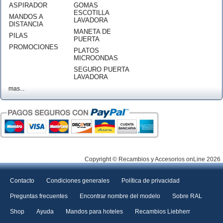
ASPIRADOR
GOMAS
ESCOTILLA
MANDOS A
LAVADORA
DISTANCIA
MANETA DE
PILAS
PUERTA
PROMOCIONES
PLATOS
MICROONDAS
SEGURO PUERTA
LAVADORA
mas...
Copyright © Recambios y Accesorios onLine 2026
Contacto
Condiciones generales
Política de privacidad
Preguntas frecuentes
Encontrar nombre del modelo
Sobre RAL
Shop
Ayuda
Mandos para hoteles
Recambios Liebherr