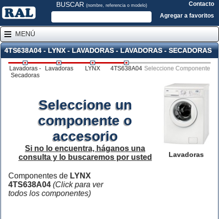
BUSCAR
Contacto
(nombre, referencia o modelo)
Agregar a favoritos
MENÚ
4TS638A04 - LYNX - LAVADORAS - LAVADORAS - SECADORAS
Lavadoras -
Lavadoras
LYNX
4TS638A04
Seleccione Componente
Secadoras
Seleccione un
componente o
accesorio
Si no lo encuentra, háganos una
Lavadoras
consulta y lo buscaremos por usted
Componentes de
LYNX
4TS638A04
(Click para ver
todos los componentes)