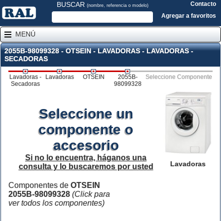
BUSCAR
Contacto
(nombre, referencia o modelo)
Agregar a favoritos
MENÚ
2055B-98099328 - OTSEIN - LAVADORAS - LAVADORAS -
SECADORAS
Lavadoras -
Lavadoras
OTSEIN
2055B-
Seleccione Componente
Secadoras
98099328
Seleccione un
componente o
accesorio
Si no lo encuentra, háganos una
Lavadoras
consulta y lo buscaremos por usted
Componentes de
OTSEIN
2055B-98099328
(Click para
ver todos los componentes)