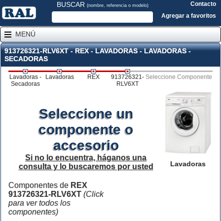
BUSCAR
Contacto
(nombre, referencia o modelo)
Agregar a favoritos
MENÚ
913726321-RLV6XT - REX - LAVADORAS - LAVADORAS -
SECADORAS
Lavadoras -
Lavadoras
REX
913726321-
Seleccione Componente
Secadoras
RLV6XT
Seleccione un
componente o
accesorio
Si no lo encuentra, háganos una
Lavadoras
consulta y lo buscaremos por usted
Componentes de
REX
913726321-RLV6XT
(Click
para ver todos los
componentes)