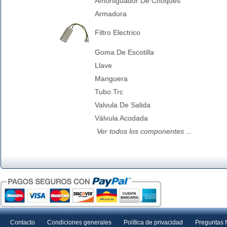
Amortiguador De Choques
Armadura
Filtro Electrico
Goma De Escotilla
Llave
Manguera
Tubo Trc
Valvula De Salida
Válvula Acodada
Ver todos los componentes ...
Contacto
Condiciones generales
Política de privacidad
Preguntas 