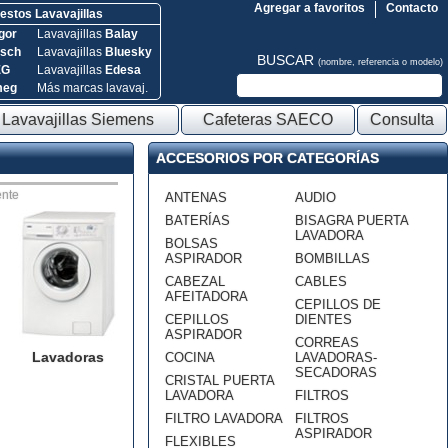
Agregar a favoritos
Contacto
stos Lavavajillas
gor
Lavavajillas
Balay
sch
Lavavajillas
Bluesky
BUSCAR
(nombre, referencia o modelo)
EG
Lavavajillas
Edesa
meg
Más marcas lavavaj.
Lavavajillas Siemens
Cafeteras SAECO
Consulta
ACCESORIOS POR CATEGORÍAS
nte
ANTENAS
AUDIO
BATERÍAS
BISAGRA PUERTA
LAVADORA
BOLSAS
ASPIRADOR
BOMBILLAS
CABEZAL
CABLES
AFEITADORA
CEPILLOS DE
CEPILLOS
DIENTES
ASPIRADOR
CORREAS
Lavadoras
COCINA
LAVADORAS-
SECADORAS
CRISTAL PUERTA
LAVADORA
FILTROS
FILTRO LAVADORA
FILTROS
ASPIRADOR
FLEXIBLES