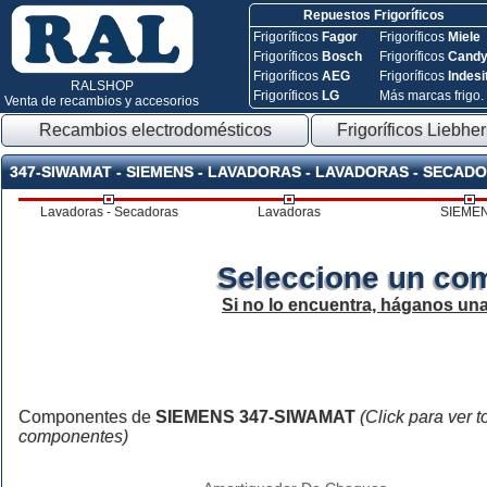
Repuestos Frigoríficos
Frigoríficos
Fagor
Frigoríficos
Miele
Frigoríficos
Bosch
Frigoríficos
Cand
Frigoríficos
AEG
Frigoríficos
Indesi
RALSHOP
Frigoríficos
LG
Más marcas frigo.
Venta de recambios y accesorios
Recambios electrodomésticos
Frigoríficos Liebher
347-SIWAMAT - SIEMENS - LAVADORAS - LAVADORAS - SECAD
Lavadoras - Secadoras
Lavadoras
SIEME
Seleccione un co
Si no lo encuentra, háganos un
Componentes de
SIEMENS 347-SIWAMAT
(Click para ver t
componentes)