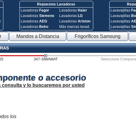
Repuestos Lavadoras
Repue
Lavadoras
Fagor
Lavadoras
Haier
Lavavajillas
Fa
y
Lavadoras
Siemens
Lavadoras
LG
Lavavajillas
Bo
t
Lavadoras
AEG
Lavadoras
Ariston
Lavavajillas
A
Lavadoras
Beko
Más marcas lavad.
Lavavajillas
S
r
Mandos a Distancia
Frigoríficos Samsung
ORAS
NS
347-SIWAMAT
Seleccione Compone
mponente o accesorio
a consulta y lo buscaremos por usted
odos los