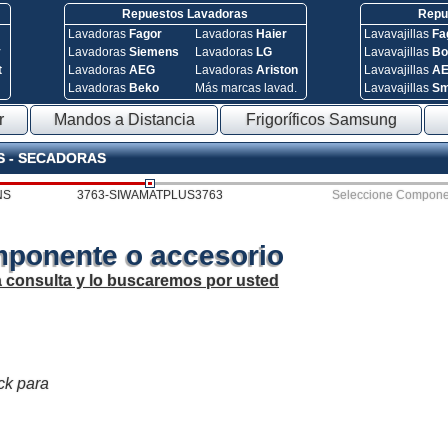
Repuestos Lavadoras
Repue
Lavadoras
Fagor
Lavadoras
Haier
Lavavajillas
Fa
y
Lavadoras
Siemens
Lavadoras
LG
Lavavajillas
Bo
t
Lavadoras
AEG
Lavadoras
Ariston
Lavavajillas
A
Lavadoras
Beko
Más marcas lavad.
Lavavajillas
S
r
Mandos a Distancia
Frigoríficos Samsung
S - SECADORAS
NS
3763-SIWAMATPLUS3763
Seleccione Compone
mponente o accesorio
a consulta y lo buscaremos por usted
ck para