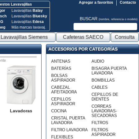
Agregar a favoritos
Contacto
stos Lavavajillas
gor
Lavavajillas
Balay
sch
Lavavajillas
Bluesky
BUSCAR
(nombre, referencia o modelo)
EG
Lavavajillas
Edesa
meg
Más marcas lavavaj.
Lavavajillas Siemens
Cafeteras SAECO
Consulta
ACCESORIOS POR CATEGORÍAS
nte
ANTENAS
AUDIO
BATERÍAS
BISAGRA PUERTA
LAVADORA
BOLSAS
ASPIRADOR
BOMBILLAS
CABEZAL
CABLES
AFEITADORA
CEPILLOS DE
CEPILLOS
DIENTES
ASPIRADOR
CORREAS
Lavadoras
COCINA
LAVADORAS-
SECADORAS
CRISTAL PUERTA
LAVADORA
FILTROS
FILTRO LAVADORA
FILTROS
ASPIRADOR
FLEXIBLES