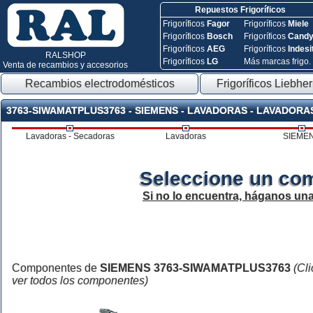
Repuestos Frigoríficos
Frigoríficos
Fagor
Frigoríficos
Miele
Frigoríficos
Bosch
Frigoríficos
Cand
Frigoríficos
AEG
Frigoríficos
Indesi
RALSHOP
Frigoríficos
LG
Más marcas frigo.
Venta de recambios y accesorios
Recambios electrodomésticos
Frigoríficos Liebher
3763-SIWAMATPLUS3763 - SIEMENS - LAVADORAS - LAVADORA
Lavadoras - Secadoras
Lavadoras
SIEME
Seleccione un co
Si no lo encuentra, háganos un
Componentes de
SIEMENS 3763-SIWAMATPLUS3763
(Cli
ver todos los componentes)