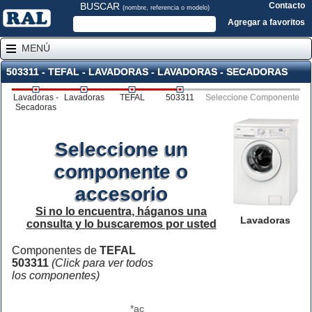
BUSCAR
Contacto
(nombre, referencia o modelo)
Agregar a favoritos
MENÚ
503311 - TEFAL - LAVADORAS - LAVADORAS - SECADORAS
Lavadoras -
Lavadoras
TEFAL
503311
Seleccione Componente
Secadoras
Seleccione un
componente o
accesorio
Si no lo encuentra, háganos una
Lavadoras
consulta y lo buscaremos por usted
Componentes de
TEFAL
503311
(Click para ver todos
los componentes)
*ac