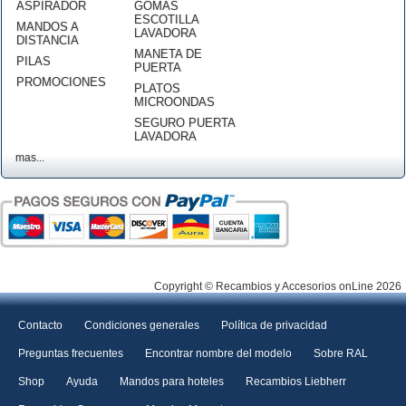
ASPIRADOR
GOMAS
ESCOTILLA
MANDOS A
LAVADORA
DISTANCIA
MANETA DE
PILAS
PUERTA
PROMOCIONES
PLATOS
MICROONDAS
SEGURO PUERTA
LAVADORA
mas...
Copyright © Recambios y Accesorios onLine 2026
Contacto
Condiciones generales
Política de privacidad
Preguntas frecuentes
Encontrar nombre del modelo
Sobre RAL
Shop
Ayuda
Mandos para hoteles
Recambios Liebherr