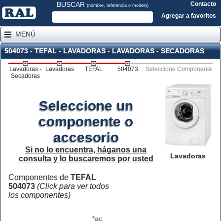
BUSCAR
Contacto
(nombre, referencia o modelo)
Agregar a favoritos
MENÚ
504073 - TEFAL - LAVADORAS - LAVADORAS - SECADORAS
Lavadoras -
Lavadoras
TEFAL
504073
Seleccione Componente
Secadoras
Seleccione un
componente o
accesorio
Si no lo encuentra, háganos una
Lavadoras
consulta y lo buscaremos por usted
Componentes de
TEFAL
504073
(Click para ver todos
los componentes)
*ac