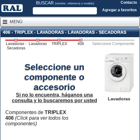
BUSCAR
Contacto
(nombre, referencia o modelo)
Agregar a favoritos
MENÚ
406 - TRIPLEX - LAVADORAS - LAVADORAS - SECADORAS
Lavadoras -
Lavadoras
TRIPLEX
406
Seleccione Componente
Secadoras
Seleccione un
componente o
accesorio
Si no lo encuentra, háganos una
Lavadoras
consulta y lo buscaremos por usted
Componentes de
TRIPLEX
406
(Click para ver todos los
componentes)