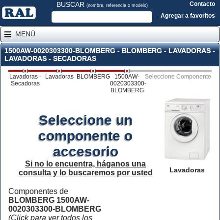
BUSCAR
Contacto
(nombre, referencia o modelo)
Agregar a favoritos
MENÚ
1500AW-0020303300-BLOMBERG - BLOMBERG - LAVADORAS -
LAVADORAS - SECADORAS
Lavadoras -
Lavadoras
BLOMBERG
1500AW-
Seleccione Componente
Secadoras
0020303300-
BLOMBERG
Seleccione un
componente o
accesorio
Si no lo encuentra, háganos una
Lavadoras
consulta y lo buscaremos por usted
Componentes de
BLOMBERG 1500AW-
0020303300-BLOMBERG
(Click para ver todos los