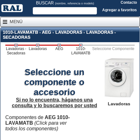
BUSCAR
Contacto
(nombre, referencia o modelo)
Agregar a favoritos
MENÚ
1010-LAVAMATB - AEG - LAVADORAS - LAVADORAS -
SECADORAS
Lavadoras -
Lavadoras
AEG
1010-
Seleccione Componente
Secadoras
LAVAMATB
Seleccione un
componente o
accesorio
Si no lo encuentra, háganos una
Lavadoras
consulta y lo buscaremos por usted
Componentes de
AEG 1010-
LAVAMATB
(Click para ver
todos los componentes)