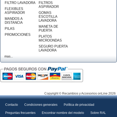
FILTRO LAVADORA
FILTROS
ASPIRADOR
FLEXIBLES
ASPIRADOR
GOMAS
ESCOTILLA
MANDOS A
LAVADORA
DISTANCIA
MANETA DE
PILAS
PUERTA
PROMOCIONES
PLATOS
MICROONDAS
SEGURO PUERTA
LAVADORA
mas...
Copyright © Recambios y Accesorios onLine 2026
Contacto
Condiciones generales
Política de privacidad
Preguntas frecuentes
Encontrar nombre del modelo
Sobre RAL