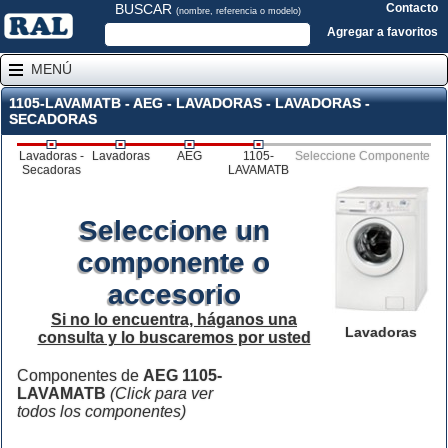
BUSCAR
Contacto
(nombre, referencia o modelo)
Agregar a favoritos
MENÚ
1105-LAVAMATB - AEG - LAVADORAS - LAVADORAS -
SECADORAS
Lavadoras -
Lavadoras
AEG
1105-
Seleccione Componente
Secadoras
LAVAMATB
Seleccione un
componente o
accesorio
Si no lo encuentra, háganos una
Lavadoras
consulta y lo buscaremos por usted
Componentes de
AEG 1105-
LAVAMATB
(Click para ver
todos los componentes)