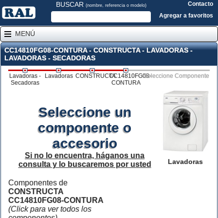
BUSCAR
Contacto
(nombre, referencia o modelo)
Agregar a favoritos
MENÚ
CC14810FG08-CONTURA - CONSTRUCTA - LAVADORAS -
LAVADORAS - SECADORAS
Lavadoras -
Lavadoras
CONSTRUCTA
CC14810FG08-
Seleccione Componente
Secadoras
CONTURA
Seleccione un
componente o
accesorio
Si no lo encuentra, háganos una
Lavadoras
consulta y lo buscaremos por usted
Componentes de
CONSTRUCTA
CC14810FG08-CONTURA
(Click para ver todos los
componentes)