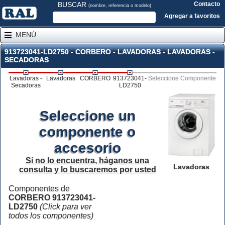
BUSCAR
Contacto
(nombre, referencia o modelo)
Agregar a favoritos
MENÚ
913723041-LD2750 - CORBERO - LAVADORAS - LAVADORAS -
SECADORAS
Lavadoras -
Lavadoras
CORBERO
913723041-
Seleccione Componente
Secadoras
LD2750
Seleccione un
componente o
accesorio
Si no lo encuentra, háganos una
Lavadoras
consulta y lo buscaremos por usted
Componentes de
CORBERO 913723041-
LD2750
(Click para ver
todos los componentes)