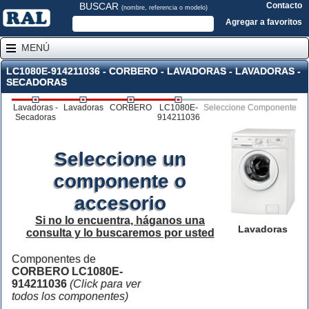
BUSCAR
Contacto
(nombre, referencia o modelo)
Agregar a favoritos
MENÚ
LC1080E-914211036 - CORBERO - LAVADORAS - LAVADORAS -
SECADORAS
Lavadoras -
Lavadoras
CORBERO
LC1080E-
Seleccione Componente
Secadoras
914211036
Seleccione un
componente o
accesorio
Si no lo encuentra, háganos una
Lavadoras
consulta y lo buscaremos por usted
Componentes de
CORBERO LC1080E-
914211036
(Click para ver
todos los componentes)