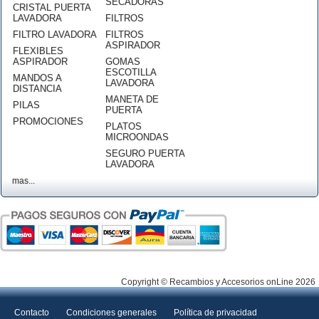
SECADORAS
CRISTAL PUERTA
LAVADORA
FILTROS
FILTRO LAVADORA
FILTROS
ASPIRADOR
FLEXIBLES
ASPIRADOR
GOMAS
ESCOTILLA
MANDOS A
LAVADORA
DISTANCIA
MANETA DE
PILAS
PUERTA
PROMOCIONES
PLATOS
MICROONDAS
SEGURO PUERTA
LAVADORA
mas...
Copyright © Recambios y Accesorios onLine 2026
Contacto
Condiciones generales
Política de privacidad