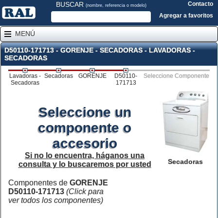
BUSCAR
Contacto
(nombre, referencia o modelo)
Agregar a favoritos
MENÚ
D50110-171713 - GORENJE - SECADORAS - LAVADORAS -
SECADORAS
Lavadoras -
Secadoras
GORENJE
D50110-
Seleccione Componente
Secadoras
171713
Seleccione un
componente o
accesorio
Si no lo encuentra, háganos una
Secadoras
consulta y lo buscaremos por usted
Componentes de
GORENJE
D50110-171713
(Click para
ver todos los componentes)