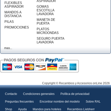
ASPIRADOR
FLEXIBLES
ASPIRADOR
GOMAS
ESCOTILLA
MANDOS A
LAVADORA
DISTANCIA
MANETA DE
PILAS
PUERTA
PROMOCIONES
PLATOS
MICROONDAS
SEGURO PUERTA
LAVADORA
mas...
Copyright © Recambios y Accesorios onLine 2026
Contacto
Condiciones generales
Política de privacidad
Preguntas frecuentes
Encontrar nombre del modelo
Sobre RAL
Shop
Ayuda
Mandos para hoteles
Recambios Liebherr