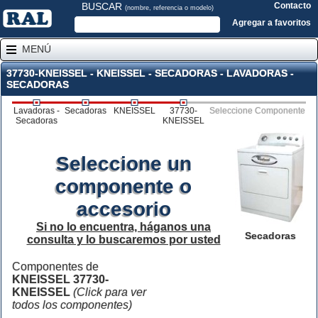
BUSCAR
Contacto
(nombre, referencia o modelo)
Agregar a favoritos
MENÚ
37730-KNEISSEL - KNEISSEL - SECADORAS - LAVADORAS -
SECADORAS
Lavadoras -
Secadoras
KNEISSEL
37730-
Seleccione Componente
Secadoras
KNEISSEL
Seleccione un
componente o
accesorio
Si no lo encuentra, háganos una
Secadoras
consulta y lo buscaremos por usted
Componentes de
KNEISSEL 37730-
KNEISSEL
(Click para ver
todos los componentes)