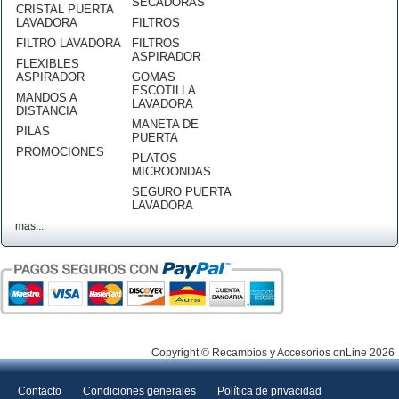
SECADORAS
CRISTAL PUERTA
LAVADORA
FILTROS
FILTRO LAVADORA
FILTROS
ASPIRADOR
FLEXIBLES
ASPIRADOR
GOMAS
ESCOTILLA
MANDOS A
LAVADORA
DISTANCIA
MANETA DE
PILAS
PUERTA
PROMOCIONES
PLATOS
MICROONDAS
SEGURO PUERTA
LAVADORA
mas...
Copyright © Recambios y Accesorios onLine 2026
Contacto
Condiciones generales
Política de privacidad