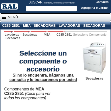
BUSCAR
Contacto
(nombre, referencia o modelo)
Agregar a favoritos
MENÚ
C285-2851 - MEA - SECADORAS - LAVADORAS - SECADORAS
Lavadoras -
Secadoras
MEA
C285-2851
Seleccione Componente
Secadoras
Seleccione un
componente o
accesorio
Si no lo encuentra, háganos una
Secadoras
consulta y lo buscaremos por usted
Componentes de
MEA
C285-2851
(Click para ver
todos los componentes)