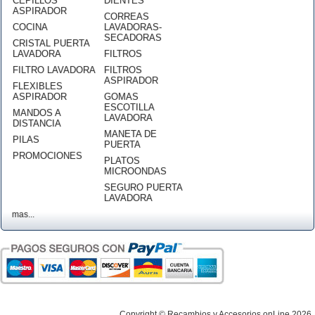
CEPILLOS
DIENTES
ASPIRADOR
CORREAS
COCINA
LAVADORAS-
SECADORAS
CRISTAL PUERTA
LAVADORA
FILTROS
FILTRO LAVADORA
FILTROS
ASPIRADOR
FLEXIBLES
ASPIRADOR
GOMAS
ESCOTILLA
MANDOS A
LAVADORA
DISTANCIA
MANETA DE
PILAS
PUERTA
PROMOCIONES
PLATOS
MICROONDAS
SEGURO PUERTA
LAVADORA
mas...
Copyright © Recambios y Accesorios onLine 2026