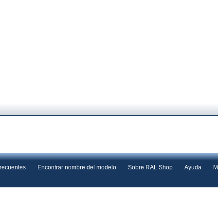
frecuentes
Encontrar nombre del modelo
Sobre RAL Shop
Ayuda
M