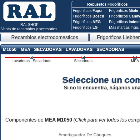
Repuestos Frigoríficos
Frigoríficos
Fagor
Frigoríficos
Miele
Frigoríficos
Bosch
Frigoríficos
Cand
Frigoríficos
AEG
Frigoríficos
Indesi
RALSHOP
Frigoríficos
LG
Más marcas frigo.
Venta de recambios y accesorios
Recambios electrodomésticos
Frigoríficos Liebher
M1050 - MEA - SECADORAS - LAVADORAS - SECADORAS
Lavadoras - Secadoras
Secadoras
MEA
Seleccione un co
Si no lo encuentra, háganos un
Componentes de
MEA M1050
(Click para ver todos los com
Amortiguador De Choques