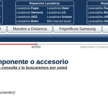
Repuestos Lavadoras
Repue
Lavadoras
Fagor
Lavadoras
Haier
Lavavajillas
Fa
y
Lavadoras
Siemens
Lavadoras
LG
Lavavajillas
Bo
t
Lavadoras
AEG
Lavadoras
Ariston
Lavavajillas
A
Lavadoras
Beko
Más marcas lavad.
Lavavajillas
S
r
Mandos a Distancia
Frigoríficos Samsung
M1050
Seleccione Compone
mponente o accesorio
a consulta y lo buscaremos por usted
ponentes)