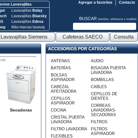
Agregar a favoritos
Contacto
stos Lavavajillas
gor
Lavavajillas
Balay
sch
Lavavajillas
Bluesky
BUSCAR
(nombre, referencia o modelo)
EG
Lavavajillas
Edesa
meg
Más marcas lavavaj.
Lavavajillas Siemens
Cafeteras SAECO
Consulta
ACCESORIOS POR CATEGORÍAS
nte
ANTENAS
AUDIO
BATERÍAS
BISAGRA PUERTA
LAVADORA
BOLSAS
ASPIRADOR
BOMBILLAS
CABEZAL
CABLES
AFEITADORA
CEPILLOS DE
CEPILLOS
DIENTES
ASPIRADOR
CORREAS
Secadoras
COCINA
LAVADORAS-
SECADORAS
CRISTAL PUERTA
LAVADORA
FILTROS
FILTRO LAVADORA
FILTROS
ASPIRADOR
FLEXIBLES