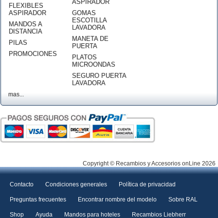
ASPIRADOR
FLEXIBLES
ASPIRADOR
GOMAS
ESCOTILLA
MANDOS A
LAVADORA
DISTANCIA
MANETA DE
PILAS
PUERTA
PROMOCIONES
PLATOS
MICROONDAS
SEGURO PUERTA
LAVADORA
mas...
Copyright © Recambios y Accesorios onLine 2026
Contacto
Condiciones generales
Política de privacidad
Preguntas frecuentes
Encontrar nombre del modelo
Sobre RAL
Shop
Ayuda
Mandos para hoteles
Recambios Liebherr