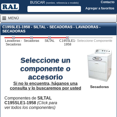
BUSCAR
Contacto
(nombre, referencia o modelo)
Agregar a favoritos
MENÚ
C195SLE1-1958 - SILTAL - SECADORAS - LAVADORAS -
SECADORAS
Lavadoras -
Secadoras
SILTAL
C195SLE1-
Seleccione Componente
Secadoras
1958
Seleccione un
componente o
accesorio
Si no lo encuentra, háganos una
Secadoras
consulta y lo buscaremos por usted
Componentes de
SILTAL
C195SLE1-1958
(Click para
ver todos los componentes)