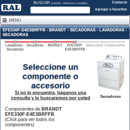
BUSCAR
Contacto
(nombre, referencia o modelo)
Agregar a favoritos
MENÚ
EFE330F-E4E3BRFFB - BRANDT - SECADORAS - LAVADORAS -
SECADORAS
Lavadoras -
Secadoras
BRANDT
EFE330F-
Seleccione Componente
Secadoras
E4E3BRFFB
Seleccione un
componente o
accesorio
Si no lo encuentra, háganos una
Secadoras
consulta y lo buscaremos por usted
Componentes de
BRANDT
EFE330F-E4E3BRFFB
(Click para ver todos los
componentes)