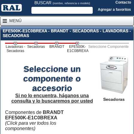
BUSCAR
Contacto
(nombre, referencia o modelo)
Agregar a favoritos
MENÚ
EFE500K-E1C0BREXA - BRANDT - SECADORAS - LAVADORAS -
SECADORAS
Lavadoras -
Secadoras
BRANDT
EFE500K-
Seleccione Componente
Secadoras
E1C0BREXA
Seleccione un
componente o
accesorio
Si no lo encuentra, háganos una
Secadoras
consulta y lo buscaremos por usted
Componentes de
BRANDT
EFE500K-E1C0BREXA
(Click para ver todos los
componentes)