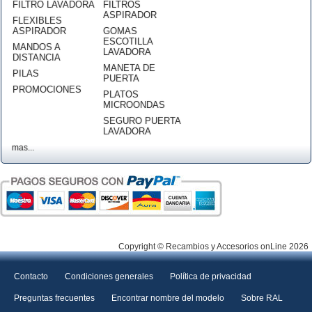
FILTRO LAVADORA
FILTROS
ASPIRADOR
FLEXIBLES
ASPIRADOR
GOMAS
ESCOTILLA
MANDOS A
LAVADORA
DISTANCIA
MANETA DE
PILAS
PUERTA
PROMOCIONES
PLATOS
MICROONDAS
SEGURO PUERTA
LAVADORA
mas...
Copyright © Recambios y Accesorios onLine 2026
Contacto
Condiciones generales
Política de privacidad
Preguntas frecuentes
Encontrar nombre del modelo
Sobre RAL