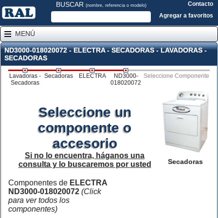
BUSCAR
Contacto
(nombre, referencia o modelo)
Agregar a favoritos
MENÚ
ND3000-018020072 - ELECTRA - SECADORAS - LAVADORAS -
SECADORAS
Lavadoras -
Secadoras
ELECTRA
ND3000-
Seleccione Componente
Secadoras
018020072
Seleccione un
componente o
accesorio
Si no lo encuentra, háganos una
Secadoras
consulta y lo buscaremos por usted
Componentes de
ELECTRA
ND3000-018020072
(Click
para ver todos los
componentes)