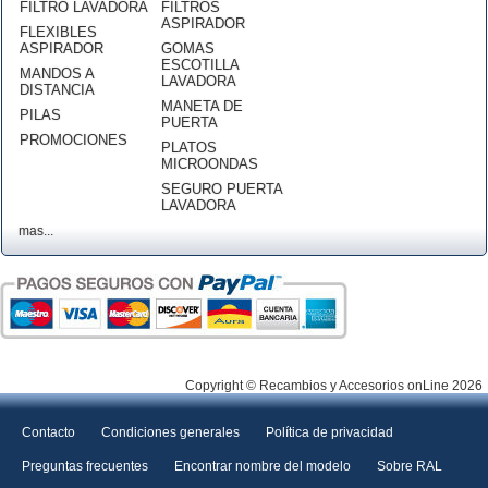
FILTRO LAVADORA
FILTROS
ASPIRADOR
FLEXIBLES
ASPIRADOR
GOMAS
ESCOTILLA
MANDOS A
LAVADORA
DISTANCIA
MANETA DE
PILAS
PUERTA
PROMOCIONES
PLATOS
MICROONDAS
SEGURO PUERTA
LAVADORA
mas...
Copyright © Recambios y Accesorios onLine 2026
Contacto
Condiciones generales
Política de privacidad
Preguntas frecuentes
Encontrar nombre del modelo
Sobre RAL