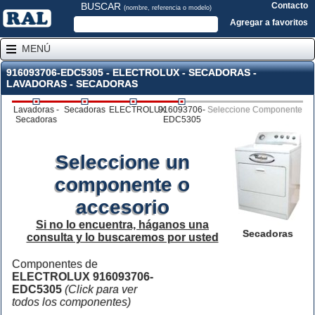
BUSCAR
Contacto
(nombre, referencia o modelo)
Agregar a favoritos
MENÚ
916093706-EDC5305 - ELECTROLUX - SECADORAS -
LAVADORAS - SECADORAS
Lavadoras -
Secadoras
ELECTROLUX
916093706-
Seleccione Componente
Secadoras
EDC5305
Seleccione un
componente o
accesorio
Si no lo encuentra, háganos una
Secadoras
consulta y lo buscaremos por usted
Componentes de
ELECTROLUX 916093706-
EDC5305
(Click para ver
todos los componentes)