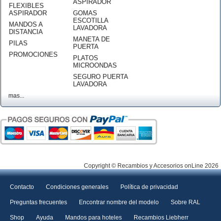
ASPIRADOR
FLEXIBLES
ASPIRADOR
GOMAS
ESCOTILLA
MANDOS A
LAVADORA
DISTANCIA
MANETA DE
PILAS
PUERTA
PROMOCIONES
PLATOS
MICROONDAS
SEGURO PUERTA
LAVADORA
mas...
Copyright © Recambios y Accesorios onLine 2026
Contacto
Condiciones generales
Política de privacidad
Preguntas frecuentes
Encontrar nombre del modelo
Sobre RAL
Shop
Ayuda
Mandos para hoteles
Recambios Liebherr