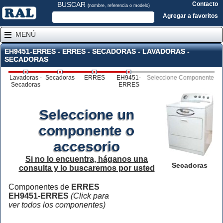
BUSCAR
Contacto
(nombre, referencia o modelo)
Agregar a favoritos
MENÚ
EH9451-ERRES - ERRES - SECADORAS - LAVADORAS -
SECADORAS
Lavadoras -
Secadoras
ERRES
EH9451-
Seleccione Componente
Secadoras
ERRES
Seleccione un
componente o
accesorio
Si no lo encuentra, háganos una
Secadoras
consulta y lo buscaremos por usted
Componentes de
ERRES
EH9451-ERRES
(Click para
ver todos los componentes)