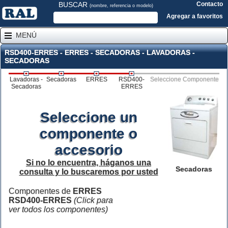
BUSCAR
Contacto
(nombre, referencia o modelo)
Agregar a favoritos
MENÚ
RSD400-ERRES - ERRES - SECADORAS - LAVADORAS -
SECADORAS
Lavadoras -
Secadoras
ERRES
RSD400-
Seleccione Componente
Secadoras
ERRES
Seleccione un
componente o
accesorio
Si no lo encuentra, háganos una
Secadoras
consulta y lo buscaremos por usted
Componentes de
ERRES
RSD400-ERRES
(Click para
ver todos los componentes)