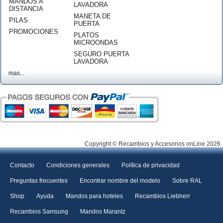
MANDOS A
LAVADORA
DISTANCIA
MANETA DE
PILAS
PUERTA
PROMOCIONES
PLATOS
MICROONDAS
SEGURO PUERTA
LAVADORA
mas...
Copyright © Recambios y Accesorios onLine 2026
Contacto
Condiciones generales
Política de privacidad
Preguntas frecuentes
Encontrar nombre del modelo
Sobre RAL
Shop
Ayuda
Mandos para hoteles
Recambios Liebherr
Recambios Samsung
Mandos Marantz