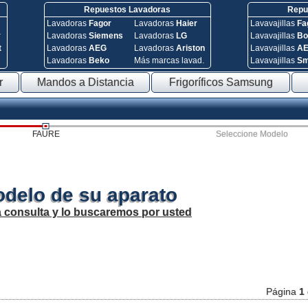
Repuestos Lavadoras
Repue
Lavadoras
Fagor
Lavadoras
Haier
Lavavajillas
Fa
y
Lavadoras
Siemens
Lavadoras
LG
Lavavajillas
Bo
t
Lavadoras
AEG
Lavadoras
Ariston
Lavavajillas
A
Lavadoras
Beko
Más marcas lavad.
Lavavajillas
S
r
Mandos a Distancia
Frigoríficos Samsung
FAURE
Seleccione Modelo
odelo de su aparato
a consulta y lo buscaremos por usted
Página
1