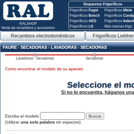
Repuestos Frigoríficos
Frigoríficos
Fagor
Frigoríficos
Miele
Frigoríficos
Bosch
Frigoríficos
Cand
Frigoríficos
AEG
Frigoríficos
Indesi
RALSHOP
Frigoríficos
LG
Más marcas frigo.
Venta de recambios y accesorios
Recambios electrodomésticos
Frigoríficos Liebher
FAURE - SECADORAS - LAVADORAS - SECADORAS
Lavadoras - Secadoras
Secadoras
Como encontrar el modelo de su aparato
Seleccione el m
Si no lo encuentra, háganos un
Escriba el modelo
(Utilizar
una sola palabra
sin espacios)