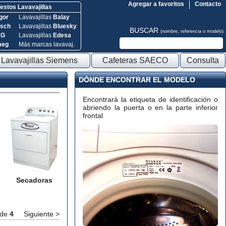
Agregar a favoritos
Contacto
stos Lavavajillas
gor
Lavavajillas
Balay
sch
Lavavajillas
Bluesky
BUSCAR
(nombre, referencia o modelo)
EG
Lavavajillas
Edesa
meg
Más marcas lavavaj.
Lavavajillas Siemens
Cafeteras SAECO
Consulta
DÓNDE ENCONTRAR EL MODELO
Encontrará la etiqueta de identificación o
abriendo la puerta o en la parte inferior
frontal
Secadoras
de
4
Siguiente >