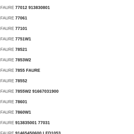
s FAURE
77012 913830801
s FAURE
77061
s FAURE
77101
s FAURE
7751W1
s FAURE
78521
s FAURE
7853W2
s FAURE
7855 FAURE
s FAURE
78552
s FAURE
7855W2 91667031900
s FAURE
78601
s FAURE
7860W1
s FAURE
913835001 77031
s FAURE
91465450600 LFD1053