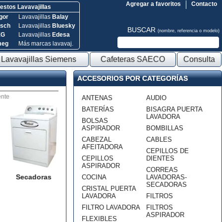
Agregar a favoritos
Contacto
stos Lavavajillas
gor
Lavavajillas
Balay
sch
Lavavajillas
Bluesky
BUSCAR
(nombre, referencia o modelo)
EG
Lavavajillas
Edesa
meg
Más marcas lavavaj.
Lavavajillas Siemens
Cafeteras SAECO
Consulta
ACCESORIOS POR CATEGORÍAS
nte
ANTENAS
AUDIO
BATERÍAS
BISAGRA PUERTA
LAVADORA
BOLSAS
ASPIRADOR
BOMBILLAS
CABEZAL
CABLES
AFEITADORA
CEPILLOS DE
CEPILLOS
DIENTES
ASPIRADOR
CORREAS
Secadoras
COCINA
LAVADORAS-
SECADORAS
CRISTAL PUERTA
LAVADORA
FILTROS
FILTRO LAVADORA
FILTROS
ASPIRADOR
FLEXIBLES