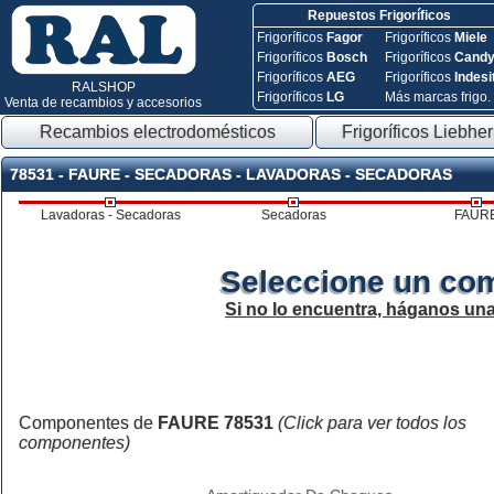
Repuestos Frigoríficos
Frigoríficos
Fagor
Frigoríficos
Miele
Frigoríficos
Bosch
Frigoríficos
Cand
Frigoríficos
AEG
Frigoríficos
Indesi
RALSHOP
Frigoríficos
LG
Más marcas frigo.
Venta de recambios y accesorios
Recambios electrodomésticos
Frigoríficos Liebher
78531 - FAURE - SECADORAS - LAVADORAS - SECADORAS
Lavadoras - Secadoras
Secadoras
FAUR
Seleccione un co
Si no lo encuentra, háganos un
Componentes de
FAURE 78531
(Click para ver todos los
componentes)