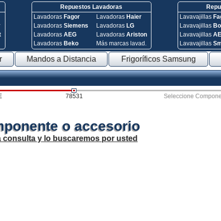
Repuestos Lavadoras
Repue
Lavadoras
Fagor
Lavadoras
Haier
Lavavajillas
Fa
y
Lavadoras
Siemens
Lavadoras
LG
Lavavajillas
Bo
t
Lavadoras
AEG
Lavadoras
Ariston
Lavavajillas
A
Lavadoras
Beko
Más marcas lavad.
Lavavajillas
S
r
Mandos a Distancia
Frigoríficos Samsung
E
78531
Seleccione Compone
mponente o accesorio
a consulta y lo buscaremos por usted