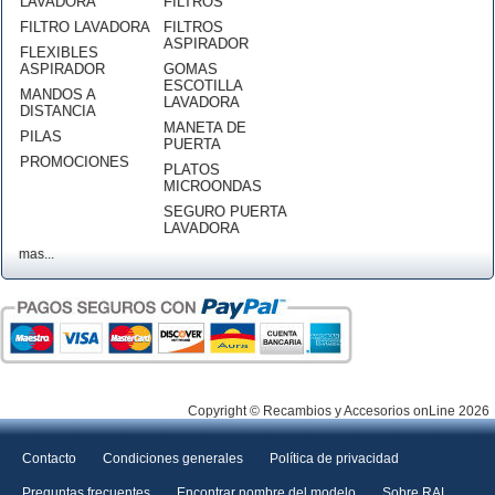
LAVADORA
FILTROS
FILTRO LAVADORA
FILTROS
ASPIRADOR
FLEXIBLES
ASPIRADOR
GOMAS
ESCOTILLA
MANDOS A
LAVADORA
DISTANCIA
MANETA DE
PILAS
PUERTA
PROMOCIONES
PLATOS
MICROONDAS
SEGURO PUERTA
LAVADORA
mas...
Copyright © Recambios y Accesorios onLine 2026
Contacto
Condiciones generales
Política de privacidad
Preguntas frecuentes
Encontrar nombre del modelo
Sobre RAL