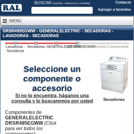
BUSCAR
Contacto
(nombre, referencia o modelo)
Agregar a favoritos
MENÚ
DRSR495EGWW - GENERALELECTRIC - SECADORAS -
LAVADORAS - SECADORAS
Lavadoras -
Secadoras
GENERALELECTRIC
DRSR495EGWW
Seleccione Componente
Secadoras
Seleccione un
componente o
accesorio
Si no lo encuentra, háganos una
Secadoras
consulta y lo buscaremos por usted
Componentes de
GENERALELECTRIC
DRSR495EGWW
(Click
para ver todos los
componentes)