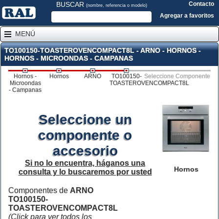
BUSCAR
Contacto
(nombre, referencia o modelo)
Agregar a favoritos
MENÚ
TO100150-TOASTEROVENCOMPACT8L - ARNO - HORNOS -
HORNOS - MICROONDAS - CAMPANAS
Hornos -
Hornos
ARNO
TO100150-
Seleccione Componente
Microondas
TOASTEROVENCOMPACT8L
- Campanas
Seleccione un
componente o
accesorio
Si no lo encuentra, háganos una
Hornos
consulta y lo buscaremos por usted
Componentes de
ARNO
TO100150-
TOASTEROVENCOMPACT8L
(Click para ver todos los