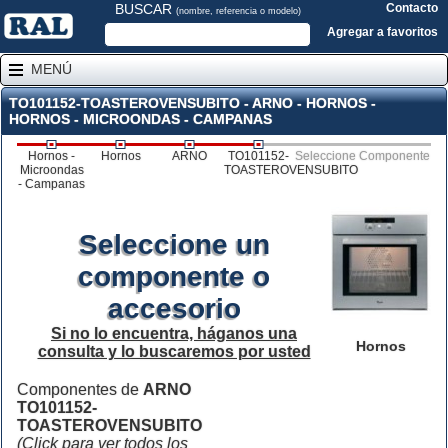
BUSCAR
Contacto
(nombre, referencia o modelo)
Agregar a favoritos
MENÚ
TO101152-TOASTEROVENSUBITO - ARNO - HORNOS -
HORNOS - MICROONDAS - CAMPANAS
Hornos -
Hornos
ARNO
TO101152-
Seleccione Componente
Microondas
TOASTEROVENSUBITO
- Campanas
Seleccione un
componente o
accesorio
Si no lo encuentra, háganos una
Hornos
consulta y lo buscaremos por usted
Componentes de
ARNO
TO101152-
TOASTEROVENSUBITO
(Click para ver todos los