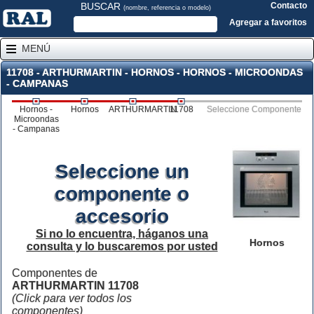
BUSCAR
Contacto
(nombre, referencia o modelo)
Agregar a favoritos
MENÚ
11708 - ARTHURMARTIN - HORNOS - HORNOS - MICROONDAS
- CAMPANAS
Hornos -
Hornos
ARTHURMARTIN
11708
Seleccione Componente
Microondas
- Campanas
Seleccione un
componente o
accesorio
Si no lo encuentra, háganos una
Hornos
consulta y lo buscaremos por usted
Componentes de
ARTHURMARTIN 11708
(Click para ver todos los
componentes)