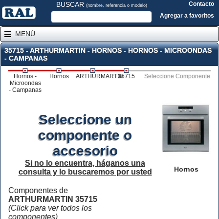
BUSCAR
Contacto
(nombre, referencia o modelo)
Agregar a favoritos
MENÚ
35715 - ARTHURMARTIN - HORNOS - HORNOS - MICROONDAS
- CAMPANAS
Hornos -
Hornos
ARTHURMARTIN
35715
Seleccione Componente
Microondas
- Campanas
Seleccione un
componente o
accesorio
Si no lo encuentra, háganos una
Hornos
consulta y lo buscaremos por usted
Componentes de
ARTHURMARTIN 35715
(Click para ver todos los
componentes)