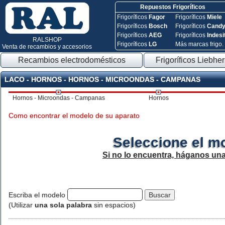
Repuestos Frigoríficos
Frigoríficos
Fagor
Frigoríficos
Miele
Frigoríficos
Bosch
Frigoríficos
Cand
Frigoríficos
AEG
Frigoríficos
Indesi
RALSHOP
Frigoríficos
LG
Más marcas frigo.
Venta de recambios y accesorios
Recambios electrodomésticos
Frigoríficos Liebher
LACO - HORNOS - HORNOS - MICROONDAS - CAMPANAS
Hornos - Microondas - Campanas
Hornos
Como encontrar el modelo de su aparato
Seleccione el m
Si no lo encuentra, háganos un
Escriba el modelo
(Utilizar
una sola palabra
sin espacios)