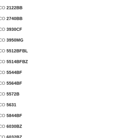
ACO
2122BB
ACO
2740BB
ACO
3930CF
ACO
3950MG
ACO
5512BFBL
ACO
5514BFBZ
ACO
5544BF
ACO
5564BF
ACO
5572B
ACO
5631
ACO
5844BF
ACO
6030BZ
ACO
6032BZ