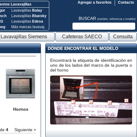
Agregar a favoritos
Contacto
stos Lavavajillas
gor
Lavavajillas
Balay
sch
Lavavajillas
Bluesky
BUSCAR
(nombre, referencia o modelo)
EG
Lavavajillas
Edesa
meg
Más marcas lavavaj.
Lavavajillas Siemens
Cafeteras SAECO
Consulta
DÓNDE ENCONTRAR EL MODELO
Encontrará la etiqueta de identificación en
uno de los lados del marco de la puerta o
del horno
Hornos
de
4
Siguiente >