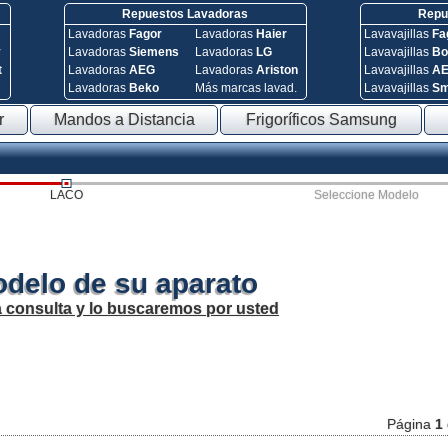
Repuestos Lavadoras
Repue
Lavadoras
Fagor
Lavadoras
Haier
Lavavajillas
Fa
y
Lavadoras
Siemens
Lavadoras
LG
Lavavajillas
Bo
t
Lavadoras
AEG
Lavadoras
Ariston
Lavavajillas
A
Lavadoras
Beko
Más marcas lavad.
Lavavajillas
S
r
Mandos a Distancia
Frigoríficos Samsung
LACO
Seleccione Modelo
odelo de su aparato
a consulta y lo buscaremos por usted
Página
1