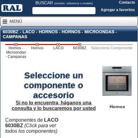
BUSCAR
Contacto
(nombre, referencia o modelo)
Agregar a favoritos
MENÚ
6030BZ - LACO - HORNOS - HORNOS - MICROONDAS -
CAMPANAS
Hornos -
Hornos
LACO
6030BZ
Seleccione Componente
Microondas
- Campanas
Seleccione un
componente o
accesorio
Si no lo encuentra, háganos una
Hornos
consulta y lo buscaremos por usted
Componentes de
LACO
6030BZ
(Click para ver
todos los componentes)