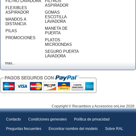
FILTRO LAVADORA
FILTROS
ASPIRADOR
FLEXIBLES
ASPIRADOR
GOMAS
ESCOTILLA
MANDOS A
LAVADORA
DISTANCIA
MANETA DE
PILAS
PUERTA
PROMOCIONES
PLATOS
MICROONDAS
SEGURO PUERTA
LAVADORA
mas...
Copyright © Recambios y Accesorios onLine 2026
Contacto
Condiciones generales
Política de privacidad
Preguntas frecuentes
Encontrar nombre del modelo
Sobre RAL