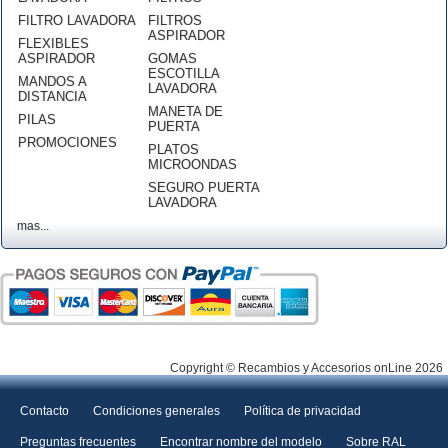
FILTRO LAVADORA
FILTROS
ASPIRADOR
FLEXIBLES
ASPIRADOR
GOMAS
ESCOTILLA
MANDOS A
LAVADORA
DISTANCIA
MANETA DE
PILAS
PUERTA
PROMOCIONES
PLATOS
MICROONDAS
SEGURO PUERTA
LAVADORA
mas...
Copyright © Recambios y Accesorios onLine 2026
Contacto
Condiciones generales
Política de privacidad
Preguntas frecuentes
Encontrar nombre del modelo
Sobre RAL