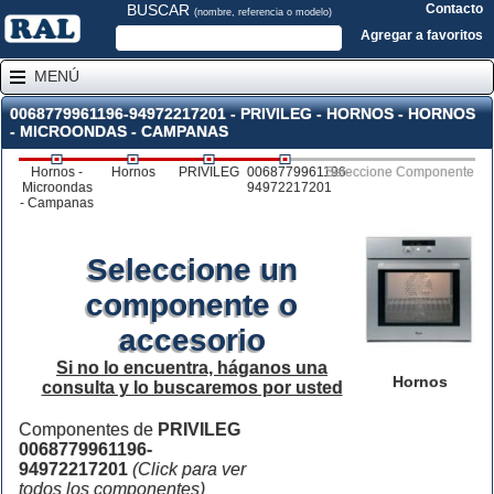
BUSCAR
Contacto
(nombre, referencia o modelo)
Agregar a favoritos
MENÚ
0068779961196-94972217201 - PRIVILEG - HORNOS - HORNOS
- MICROONDAS - CAMPANAS
Hornos -
Hornos
PRIVILEG
0068779961196-
Seleccione Componente
Microondas
94972217201
- Campanas
Seleccione un
componente o
accesorio
Si no lo encuentra, háganos una
Hornos
consulta y lo buscaremos por usted
Componentes de
PRIVILEG
0068779961196-
94972217201
(Click para ver
todos los componentes)