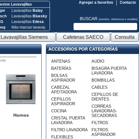
Agregar a favoritos
Contacto
stos Lavavajillas
gor
Lavavajillas
Balay
sch
Lavavajillas
Bluesky
BUSCAR
(nombre, referencia o modelo)
EG
Lavavajillas
Edesa
meg
Más marcas lavavaj.
Lavavajillas Siemens
Cafeteras SAECO
Consulta
ACCESORIOS POR CATEGORÍAS
nte
ANTENAS
AUDIO
BATERÍAS
BISAGRA PUERTA
LAVADORA
BOLSAS
ASPIRADOR
BOMBILLAS
CABEZAL
CABLES
AFEITADORA
CEPILLOS DE
CEPILLOS
DIENTES
ASPIRADOR
CORREAS
COCINA
LAVADORAS-
Hornos
SECADORAS
CRISTAL PUERTA
LAVADORA
FILTROS
FILTRO LAVADORA
FILTROS
ASPIRADOR
FLEXIBLES