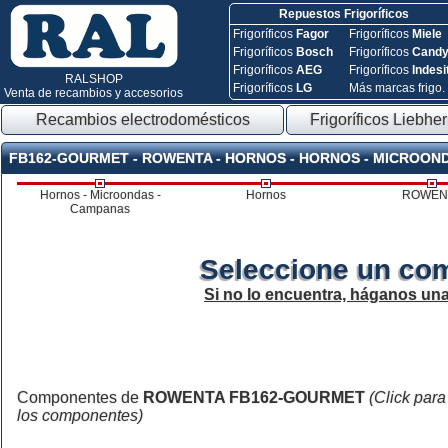
Repuestos Frigoríficos
Frigoríficos
Fagor
Frigoríficos
Miele
Frigoríficos
Bosch
Frigoríficos
Cand
Frigoríficos
AEG
Frigoríficos
Indesi
RALSHOP
Frigoríficos
LG
Más marcas frigo.
Venta de recambios y accesorios
Recambios electrodomésticos
Frigoríficos Liebher
FB162-GOURMET - ROWENTA - HORNOS - HORNOS - MICROON
Hornos - Microondas -
Hornos
ROWEN
Campanas
Seleccione un co
Si no lo encuentra, háganos un
Componentes de
ROWENTA FB162-GOURMET
(Click para
los componentes)