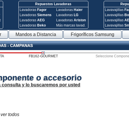
Repuestos Lavadoras
Repue
Lavadoras
Fagor
Lavadoras
Haier
Lavavajillas
Fa
y
Lavadoras
Siemens
Lavadoras
LG
Lavavajillas
Bo
t
Lavadoras
AEG
Lavadoras
Ariston
Lavavajillas
A
Lavadoras
Beko
Más marcas lavad.
Lavavajillas
S
r
Mandos a Distancia
Frigoríficos Samsung
DAS - CAMPANAS
TA
FB162-GOURMET
Seleccione Compone
mponente o accesorio
a consulta y lo buscaremos por usted
 ver todos