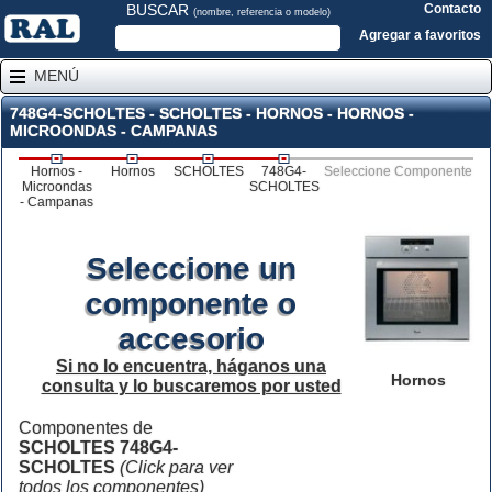
BUSCAR
Contacto
(nombre, referencia o modelo)
Agregar a favoritos
MENÚ
748G4-SCHOLTES - SCHOLTES - HORNOS - HORNOS -
MICROONDAS - CAMPANAS
Hornos -
Hornos
SCHOLTES
748G4-
Seleccione Componente
Microondas
SCHOLTES
- Campanas
Seleccione un
componente o
accesorio
Si no lo encuentra, háganos una
Hornos
consulta y lo buscaremos por usted
Componentes de
SCHOLTES 748G4-
SCHOLTES
(Click para ver
todos los componentes)