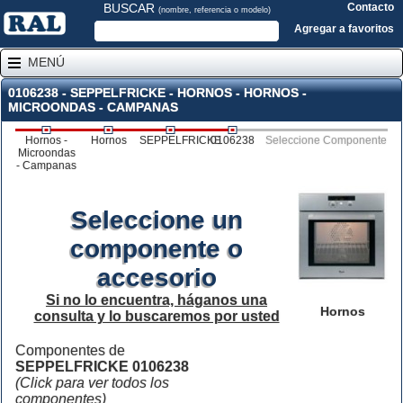
BUSCAR
Contacto
(nombre, referencia o modelo)
Agregar a favoritos
MENÚ
0106238 - SEPPELFRICKE - HORNOS - HORNOS -
MICROONDAS - CAMPANAS
Hornos -
Hornos
SEPPELFRICKE
0106238
Seleccione Componente
Microondas
- Campanas
Seleccione un
componente o
accesorio
Si no lo encuentra, háganos una
Hornos
consulta y lo buscaremos por usted
Componentes de
SEPPELFRICKE 0106238
(Click para ver todos los
componentes)