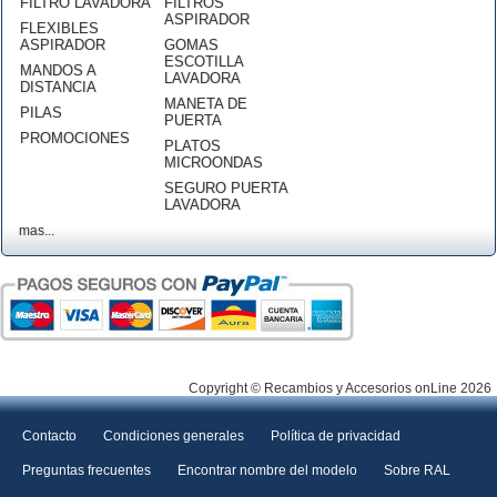
FILTRO LAVADORA
FILTROS
ASPIRADOR
FLEXIBLES
ASPIRADOR
GOMAS
ESCOTILLA
MANDOS A
LAVADORA
DISTANCIA
MANETA DE
PILAS
PUERTA
PROMOCIONES
PLATOS
MICROONDAS
SEGURO PUERTA
LAVADORA
mas...
Copyright © Recambios y Accesorios onLine 2026
Contacto
Condiciones generales
Política de privacidad
Preguntas frecuentes
Encontrar nombre del modelo
Sobre RAL