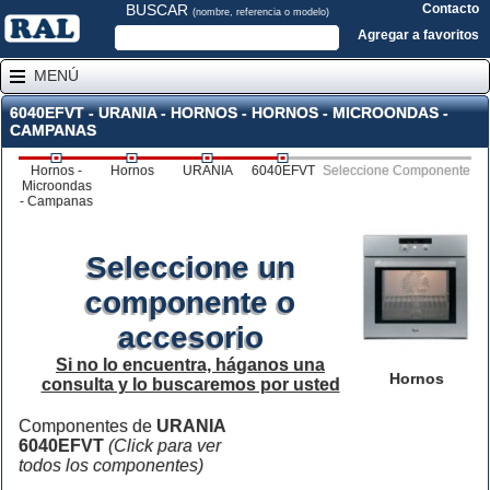
BUSCAR
Contacto
(nombre, referencia o modelo)
Agregar a favoritos
MENÚ
6040EFVT - URANIA - HORNOS - HORNOS - MICROONDAS -
CAMPANAS
Hornos -
Hornos
URANIA
6040EFVT
Seleccione Componente
Microondas
- Campanas
Seleccione un
componente o
accesorio
Si no lo encuentra, háganos una
Hornos
consulta y lo buscaremos por usted
Componentes de
URANIA
6040EFVT
(Click para ver
todos los componentes)