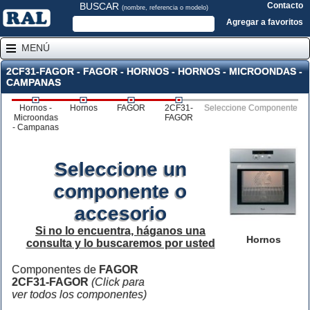
BUSCAR
Contacto
(nombre, referencia o modelo)
Agregar a favoritos
MENÚ
2CF31-FAGOR - FAGOR - HORNOS - HORNOS - MICROONDAS -
CAMPANAS
Hornos -
Hornos
FAGOR
2CF31-
Seleccione Componente
Microondas
FAGOR
- Campanas
Seleccione un
componente o
accesorio
Si no lo encuentra, háganos una
Hornos
consulta y lo buscaremos por usted
Componentes de
FAGOR
2CF31-FAGOR
(Click para
ver todos los componentes)