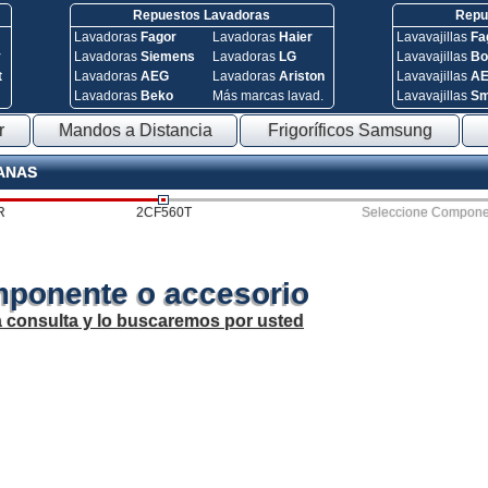
Repuestos Lavadoras
Repue
Lavadoras
Fagor
Lavadoras
Haier
Lavavajillas
Fa
y
Lavadoras
Siemens
Lavadoras
LG
Lavavajillas
Bo
t
Lavadoras
AEG
Lavadoras
Ariston
Lavavajillas
A
Lavadoras
Beko
Más marcas lavad.
Lavavajillas
S
r
Mandos a Distancia
Frigoríficos Samsung
PANAS
R
2CF560T
Seleccione Compone
mponente o accesorio
a consulta y lo buscaremos por usted