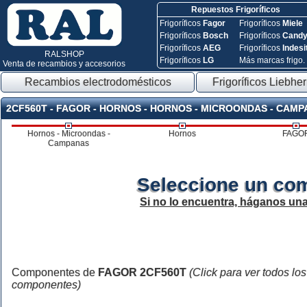
Repuestos Frigoríficos
Frigoríficos
Fagor
Frigoríficos
Miele
Frigoríficos
Bosch
Frigoríficos
Cand
Frigoríficos
AEG
Frigoríficos
Indesi
RALSHOP
Frigoríficos
LG
Más marcas frigo.
Venta de recambios y accesorios
Recambios electrodomésticos
Frigoríficos Liebher
2CF560T - FAGOR - HORNOS - HORNOS - MICROONDAS - CAM
Hornos - Microondas -
Hornos
FAGO
Campanas
Seleccione un co
Si no lo encuentra, háganos un
Componentes de
FAGOR 2CF560T
(Click para ver todos los
componentes)