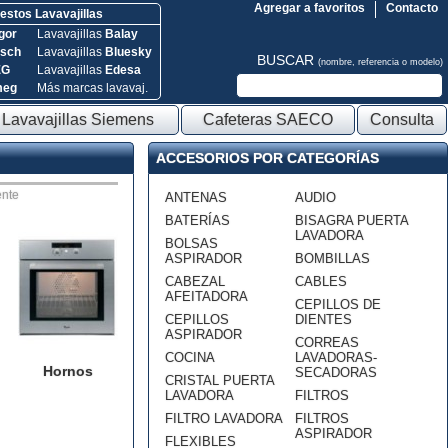
Agregar a favoritos
Contacto
stos Lavavajillas
gor
Lavavajillas
Balay
sch
Lavavajillas
Bluesky
BUSCAR
(nombre, referencia o modelo)
EG
Lavavajillas
Edesa
meg
Más marcas lavavaj.
Lavavajillas Siemens
Cafeteras SAECO
Consulta
ACCESORIOS POR CATEGORÍAS
nte
ANTENAS
AUDIO
BATERÍAS
BISAGRA PUERTA
LAVADORA
BOLSAS
ASPIRADOR
BOMBILLAS
CABEZAL
CABLES
AFEITADORA
CEPILLOS DE
CEPILLOS
DIENTES
ASPIRADOR
CORREAS
COCINA
LAVADORAS-
Hornos
SECADORAS
CRISTAL PUERTA
LAVADORA
FILTROS
FILTRO LAVADORA
FILTROS
ASPIRADOR
FLEXIBLES