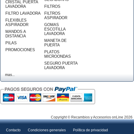
CRISTAL PUERTA
LAVADORA
FILTROS
FILTRO LAVADORA
FILTROS
ASPIRADOR
FLEXIBLES
ASPIRADOR
GOMAS
ESCOTILLA
MANDOS A
LAVADORA
DISTANCIA
MANETA DE
PILAS
PUERTA
PROMOCIONES
PLATOS
MICROONDAS
SEGURO PUERTA
LAVADORA
mas...
Copyright © Recambios y Accesorios onLine 2026
Contacto
Condiciones generales
Política de privacidad