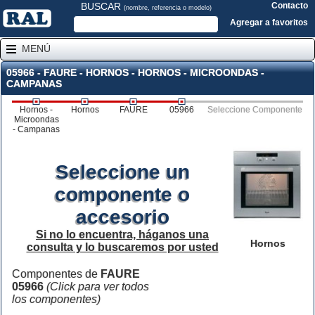
BUSCAR
Contacto
(nombre, referencia o modelo)
Agregar a favoritos
MENÚ
05966 - FAURE - HORNOS - HORNOS - MICROONDAS -
CAMPANAS
Hornos -
Hornos
FAURE
05966
Seleccione Componente
Microondas
- Campanas
Seleccione un
componente o
accesorio
Si no lo encuentra, háganos una
Hornos
consulta y lo buscaremos por usted
Componentes de
FAURE
05966
(Click para ver todos
los componentes)