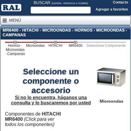
BUSCAR
Contacto
(nombre, referencia o modelo)
Agregar a favoritos
MENÚ
MR6400 - HITACHI - MICROONDAS - HORNOS - MICROONDAS -
CAMPANAS
Hornos -
Microondas
HITACHI
MR6400
Seleccione Componente
Microondas
- Campanas
Seleccione un
componente o
accesorio
Si no lo encuentra, háganos una
Microondas
consulta y lo buscaremos por usted
Componentes de
HITACHI
MR6400
(Click para ver
todos los componentes)