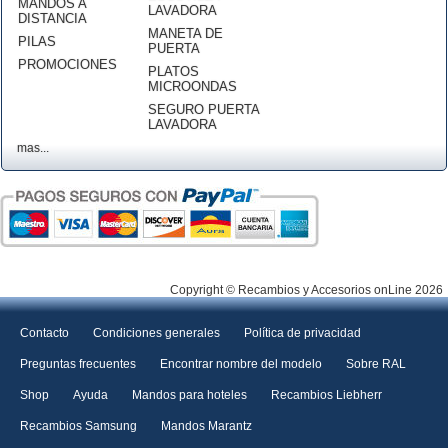
MANDOS A
LAVADORA
DISTANCIA
MANETA DE
PILAS
PUERTA
PROMOCIONES
PLATOS
MICROONDAS
SEGURO PUERTA
LAVADORA
mas...
Copyright © Recambios y Accesorios onLine 2026
Contacto
Condiciones generales
Política de privacidad
Preguntas frecuentes
Encontrar nombre del modelo
Sobre RAL
Shop
Ayuda
Mandos para hoteles
Recambios Liebherr
Recambios Samsung
Mandos Marantz