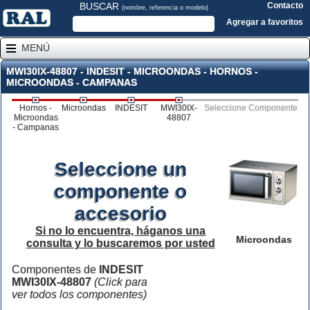
BUSCAR
Contacto
(nombre, referencia o modelo)
Agregar a favoritos
MENÚ
MWI30IX-48807 - INDESIT - MICROONDAS - HORNOS -
MICROONDAS - CAMPANAS
Hornos -
Microondas
INDESIT
MWI30IX-
Seleccione Componente
Microondas
48807
- Campanas
Seleccione un
componente o
accesorio
Si no lo encuentra, háganos una
Microondas
consulta y lo buscaremos por usted
Componentes de
INDESIT
MWI30IX-48807
(Click para
ver todos los componentes)