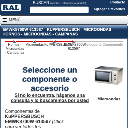
BUSCAR
Contacto
(nombre, referencia o modelo)
Agregar a favoritos
MENÚ
EMWK8700W-613567 - KUPPERSBUSCH - MICROONDAS -
HORNOS - MICROONDAS - CAMPANAS
Hornos -
Microondas
KuPPERSBUSCH
EMWK8700W-
Seleccione Componente
Microondas
613567
- Campanas
Seleccione un
componente o
accesorio
Si no lo encuentra, háganos una
Microondas
consulta y lo buscaremos por usted
Componentes de
KuPPERSBUSCH
EMWK8700W-613567
(Click
para ver todos los