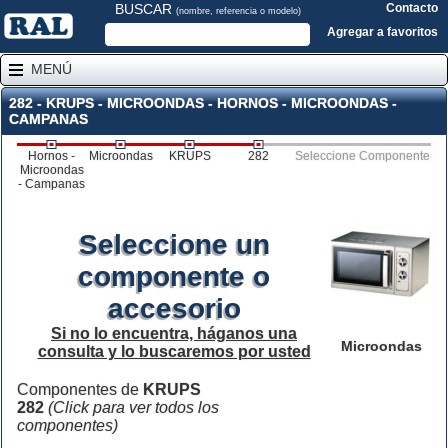
BUSCAR
Contacto
(nombre, referencia o modelo)
Agregar a favoritos
MENÚ
282 - KRUPS - MICROONDAS - HORNOS - MICROONDAS -
CAMPANAS
Hornos -
Microondas
KRUPS
282
Seleccione Componente
Microondas
- Campanas
Seleccione un
componente o
accesorio
Si no lo encuentra, háganos una
Microondas
consulta y lo buscaremos por usted
Componentes de
KRUPS
282
(Click para ver todos los
componentes)