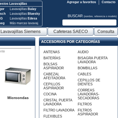
Agregar a favoritos
Contacto
stos Lavavajillas
gor
Lavavajillas
Balay
sch
Lavavajillas
Bluesky
BUSCAR
(nombre, referencia o modelo)
EG
Lavavajillas
Edesa
meg
Más marcas lavavaj.
Lavavajillas Siemens
Cafeteras SAECO
Consulta
ACCESORIOS POR CATEGORÍAS
nte
ANTENAS
AUDIO
BATERÍAS
BISAGRA PUERTA
LAVADORA
BOLSAS
ASPIRADOR
BOMBILLAS
CABEZAL
CABLES
AFEITADORA
CEPILLOS DE
CEPILLOS
DIENTES
ASPIRADOR
CORREAS
COCINA
LAVADORAS-
Microondas
SECADORAS
CRISTAL PUERTA
LAVADORA
FILTROS
FILTRO LAVADORA
FILTROS
ASPIRADOR
FLEXIBLES