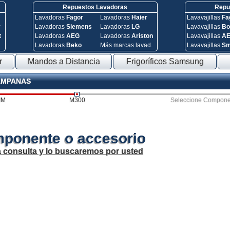
Repuestos Lavadoras
Repue
Lavadoras
Fagor
Lavadoras
Haier
Lavavajillas
Fa
y
Lavadoras
Siemens
Lavadoras
LG
Lavavajillas
Bo
t
Lavadoras
AEG
Lavadoras
Ariston
Lavavajillas
A
Lavadoras
Beko
Más marcas lavad.
Lavavajillas
S
r
Mandos a Distancia
Frigoríficos Samsung
CAMPANAS
IM
M300
Seleccione Compone
mponente o accesorio
a consulta y lo buscaremos por usted