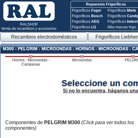
Repuestos Frigoríficos
Frigoríficos
Fagor
Frigoríficos
Miele
Frigoríficos
Bosch
Frigoríficos
Cand
Frigoríficos
AEG
Frigoríficos
Indesi
RALSHOP
Frigoríficos
LG
Más marcas frigo.
Venta de recambios y accesorios
Recambios electrodomésticos
Frigoríficos Liebher
M300 - PELGRIM - MICROONDAS - HORNOS - MICROONDAS - 
Hornos - Microondas -
Microondas
PELGR
Campanas
Seleccione un co
Si no lo encuentra, háganos un
Componentes de
PELGRIM M300
(Click para ver todos los
componentes)