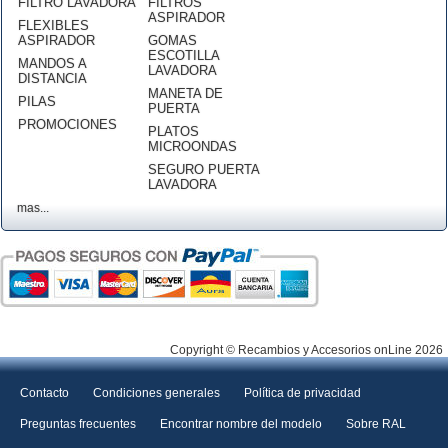
FILTRO LAVADORA
FILTROS
ASPIRADOR
FLEXIBLES
ASPIRADOR
GOMAS
ESCOTILLA
MANDOS A
LAVADORA
DISTANCIA
MANETA DE
PILAS
PUERTA
PROMOCIONES
PLATOS
MICROONDAS
SEGURO PUERTA
LAVADORA
mas...
Copyright © Recambios y Accesorios onLine 2026
Contacto
Condiciones generales
Política de privacidad
Preguntas frecuentes
Encontrar nombre del modelo
Sobre RAL