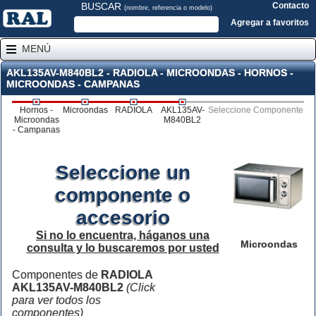
BUSCAR
Contacto
(nombre, referencia o modelo)
Agregar a favoritos
MENÚ
AKL135AV-M840BL2 - RADIOLA - MICROONDAS - HORNOS -
MICROONDAS - CAMPANAS
Hornos -
Microondas
RADIOLA
AKL135AV-
Seleccione Componente
Microondas
M840BL2
- Campanas
Seleccione un
componente o
accesorio
Si no lo encuentra, háganos una
Microondas
consulta y lo buscaremos por usted
Componentes de
RADIOLA
AKL135AV-M840BL2
(Click
para ver todos los
componentes)